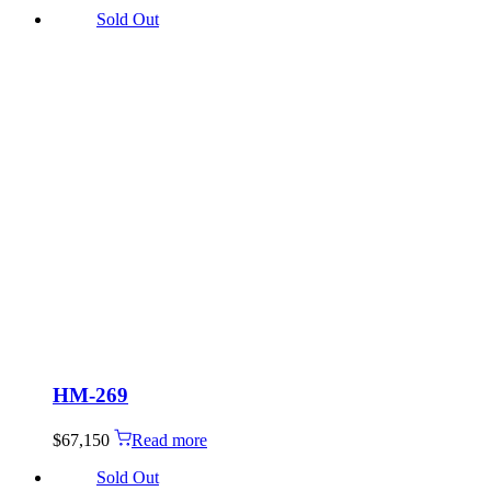
Sold Out
HM-269
$
67,150
Read more
Sold Out