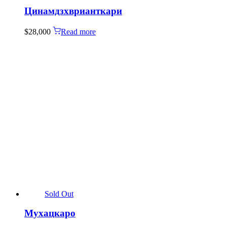
Цинамдзхврианткари
$
28,000
Read more
Sold Out
Мухацкаро