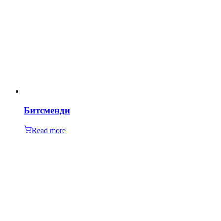
Битсменди
Read more